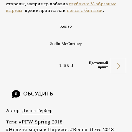
стороны, например добавив
глубокие V-образные
вырезы
, яркие принты или
пояса с бантами
.
Kenzo
Stella McCartney
Цветочный
1
из
3
принт
ОБСУДИТЬ
0
Автор:
Диана Гербер
#
PFW Spring 2018
,
Теги:
#
Неделя моды в Париже
,
#
Весна-Лето 2018