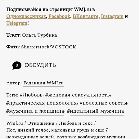
Подписывайся на страницы WMJ.ru в
Одноклассниках
,
Facebook
,
ВКонтакте
,
Instagram
и
Telegram
!
Текст
: Ольга Турбина
Фото
: Shutterstock/VOSTOCK
ОБСУДИТЬ
0
Автор:
Редакция WMJ.ru
#
Любовь
,
#
женская сексуальность
,
Теги:
#
практическая психология
,
#
полезные советы
,
#
мужчина и женщина
,
#
идеальный мужчина
Wmj.ru
/
Отношения
/
Любовь и секс
/
Пот, низкий голос, маленькая грудь и еще 7
неожиданных вещей, которые возбуждают мужчин