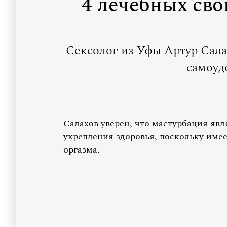
4 лечебных св
Сексолог из Уфы Артур Сала
самоуд
Салахов уверен, что мастурбация яв
укрепления здоровья, поскольку име
оргазма.