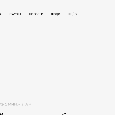
А
КРАСОТА
НОВОСТИ
ЛЮДИ
ЕЩЁ
9
1
МИН.
a
A