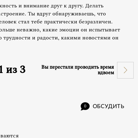
жность и внимание друг к другу. Делать
астроение. Ты вдруг обнаруживаешь, что
ловек стал тебе практически безразличен.
ольше неважно, какие эмоции он испытывает
о трудности и радости, какими новостями он
1
из
3
Вы перестали проводить время
вдвоем
ОБСУДИТЬ
0
иваются