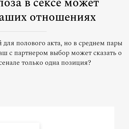
оза в сексе может
 ваших отношениях
 для полового акта, но в среднем пары
аш с партнером выбор может сказать о
рсенале только одна позиция?