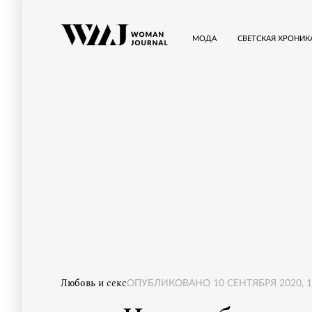
МОДА
СВЕТСКАЯ ХРОНИК
Любовь и секс
ОПУБЛИКОВАНО
10 СЕНТЯБРЯ 2020, 1