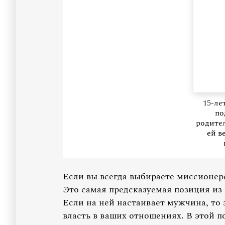
15-ле
по
родите
ей в
Если вы всегда выбираете миссионерс
Это самая предсказуемая позиция из 
Если на ней настаивает мужчина, то 
власть в ваших отношениях. В этой по