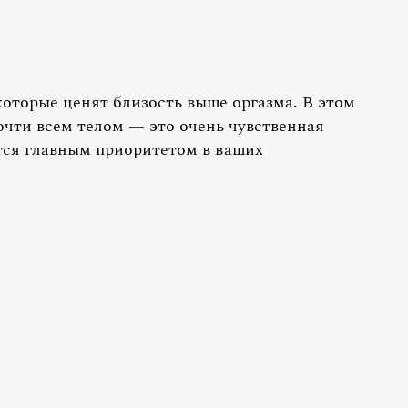
которые ценят близость выше оргазма. В этом
очти всем телом — это очень чувственная
ется главным приоритетом в ваших