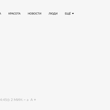
А
КРАСОТА
НОВОСТИ
ЛЮДИ
ЕЩЁ
4:45
2
МИН.
a
A