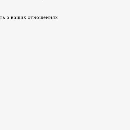
ать о ваших отношениях