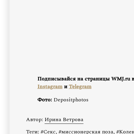
Подписывайся на страницы WMJ.ru 
Instagram
и
Telegram
Фото:
Depositphotos
Автор:
Ирина Ветрова
Теги:
#
Секс
,
#
миссионерская поза
,
#
Колен