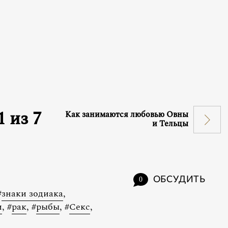
1
из
7
Как занимаются любовью Овны
и Тельцы
ОБСУДИТЬ
0
#
знаки зодиака
,
и
,
#
рак
,
#
рыбы
,
#
Секс
,