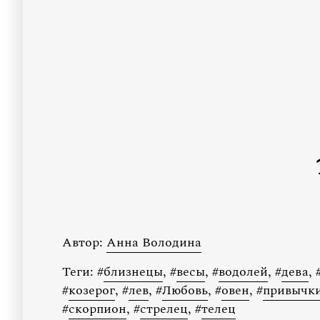
Автор:
Анна Володина
Теги:
#
близнецы
,
#
весы
,
#
водолей
,
#
дева
,
#
козерог
,
#
лев
,
#
Любовь
,
#
овен
,
#
привычк
#
скорпион
,
#
стрелец
,
#
телец