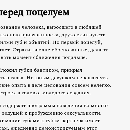
перед поцелуем
ознание человека, выросшего в любящей
ражению привязанности, дружеских чувств
иями губ и объятий. Но первый поцелуй,
гает. Страхи, вполне обоснованные, делают
ивать момент сближения подальше.
Сложил губки бантиком, прикрыл
ью глаза. Но юным девушкам перешагнуть
твие опыта в деле целования совсем нелегко.
строек в головке молодого создания.
я содержат программы поведения во многих
, ведущей к пробуждению сексуальности.
жимании губами к губам партнера имеет
жам, ежедневно демонстрируемым этот