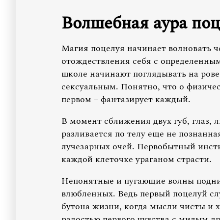
Волшебная аура поц
Магия поцелуя начинает волновать ч
отождествления себя с определенным
школе начинают поглядывать на ровес
сексуальным. Понятно, что о физичес
первом – фантазирует каждый.
В момент сближения двух губ, глаз,
разливается по телу еще не познанная
лучезарных очей. Первобытный инсти
каждой клеточке ураганом страсти.
Непонятные и пугающие волны подни
влюбленных. Ведь первый поцелуй сл
бутона жизни, когда мысли чисты и х
радостью первого чувства с милым др