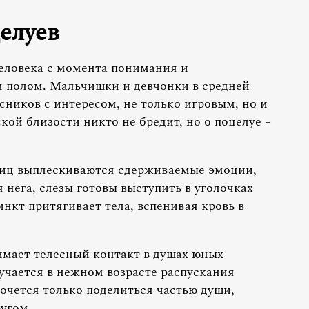
елуев
еловека с момента понимания и
 полом. Мальчишки и девчонки в средней
ников с интересом, не только игровым, но и
кой близости никто не бредит, но о поцелуе –
 лиц выплескиваются сдерживаемые эмоции,
 нега, слезы готовы выступить в уголочках
нкт притягивает тела, вспенивая кровь в
мает телесный контакт в душах юных
учается в нежном возрасте распускания
очется только поделиться частью души,
угом.