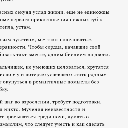
есных секунд услад жизни, еще не единожды
томе первого прикосновения нежных губ к
епла, устам.
рвым чувством, мечтают поцеловаться
терянности. Чтобы сердца, начавшие свой
бивать такт вместе, одним биением на двоих.
альчишек, не умеющих целоваться, крутятся
 испорчу и потеряю успевшего стать родным
т окунуться в романтичные помыслы без
бку.
 шаг во взрослении, требует подготовки.
ел никто. Мучения неизвестности и
ют просыпаться среди ночи, думать о
змыслим, что следует учесть и как сделать