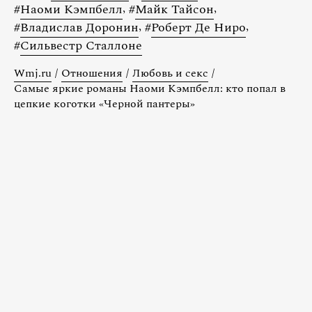
#
Наоми Кэмпбелл
,
#
Майк Тайсон
,
#
Владислав Доронин
,
#
Роберт Де Ниро
,
#
Сильвестр Сталлоне
Wmj.ru
/
Отношения
/
Любовь и секс
/
Самые яркие романы Наоми Кэмпбелл: кто попал в
цепкие коготки «Черной пантеры»