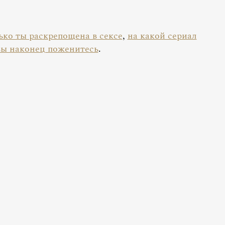
ько ты раскрепощена в сексе
,
на какой сериал
вы наконец поженитесь
.