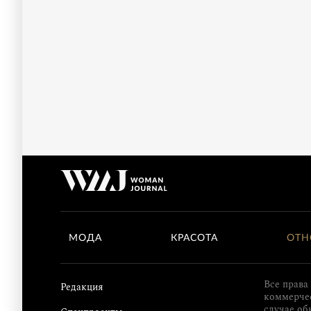
МОДА
КРАСОТА
ОТН
Все права
Редакция
коммерчес
случае об