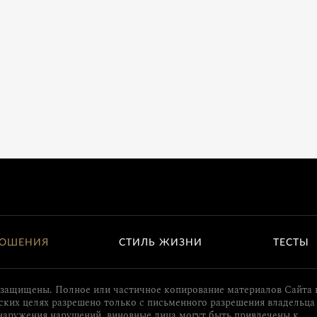
ОШЕНИЯ
СТИЛЬ ЖИЗНИ
ТЕСТЫ
 защищены. Полное или частичное копирование материалов Сайта 
ких целях разрешено только с письменного разрешения владельца 
наружения нарушений, виновные лица могут быть привлечены к