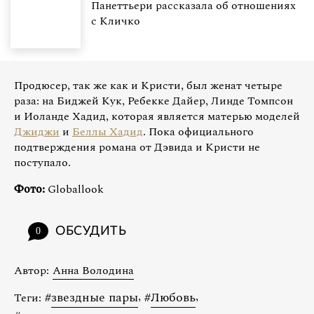
Панеттьери рассказала об отношениях
с Кличко
Продюсер, так же как и Кристи, был женат четыре
раза: на Биджей Кук, Ребекке Дайер, Линде Томпсон
и Иоланде Хадид, которая является матерью моделей
Джиджи
и
Беллы Хадид
. Пока официального
подтверждения романа от Дэвида и Кристи не
поступало.
Фото:
Globallook
ОБСУДИТЬ
0
Автор:
Анна Володина
#
звездные пары
,
#
Любовь
,
Теги: