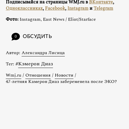
Подписывайся на страницы WMJ.ru в
ВКонтакте
,
Одноклассниках
,
Facebook
,
Instagram
и
Telegram
Фото:
Instagram, East News / Eliot/Starface
ОБСУДИТЬ
0
Автор:
Александра Лисица
#
Кэмерон Диаз
Тег:
Wmj.ru
/
Отношения
/
Новости
/
47-летняя Камерон Диаз забеременела после ЭКО?