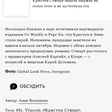
Кристен Стюарт надела пиджак на
голое тело и не застегнула его
Несколько близких к паре источников подтвердили
изданиям Us Weekly и Page Six, что Кристен и Энни
стали парой. Напомним, папарацци заметили их
вдвоем в начале октября. Недавно у обеих девушек
закончились предыдущие романы: Стюарт рассталась
с продюсером Алисией Каргайл, а Кларк — с
актрисой и моделью Карой Делевинь.
Фото:
Global Look Press, Instagram
ОБСУДИТЬ
0
Автор:
Анна Володина
#
St. Vincent
,
#
Кристен Стюарт
,
Теги: