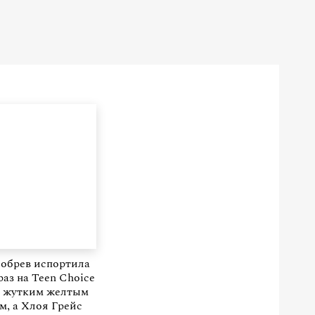
обрев испортила
раз на Teen Choice
s жутким желтым
м, а Хлоя Грейс