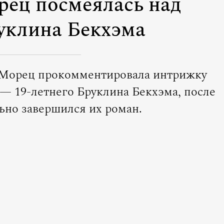
рец посмеялась над
уклина Бекхэма
с Морец прокомментировала интрижку
— 19-летнего Бруклина Бекхэма, после
ьно завершился их роман.