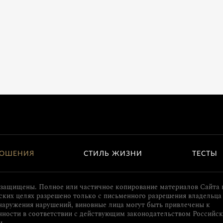
ОШЕНИЯ
СТИЛЬ ЖИЗНИ
ТЕСТЫ
 защищены. Полное или частичное копирование материалов Сайта 
ких целях разрешено только с письменного разрешения владельца 
наружения нарушений, виновные лица могут быть привлечены к
нности в соответствии с действующим законодательством Российс
и.