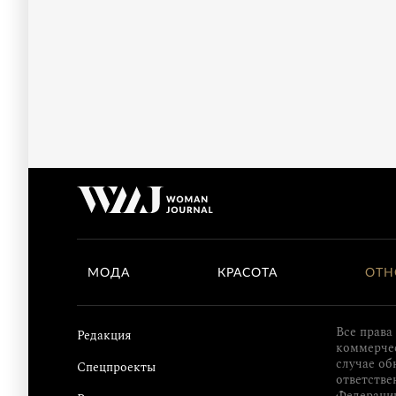
МОДА
КРАСОТА
ОТН
Все права
Редакция
коммерчес
случае об
Спецпроекты
ответстве
Федераци