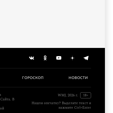
ГОРОСКОП
НОВОСТИ
в
WMJ, 2026 г.
18+
Сайта. В
Нашли опечатку? Выделите текст и
нажмите Ctrl+Enter
кой