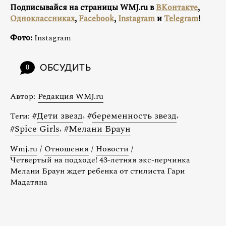
Подписывайся на страницы WMJ.ru в
ВКонтакте
,
Одноклассниках
,
Facebook
,
Instagram
и
Telegram
!
Фото:
Instagram
ОБСУДИТЬ
0
Автор:
Редакция WMJ.ru
#
Дети звезд
,
#
беременность звезд
,
Теги:
#
Spice Girls
,
#
Мелани Браун
Wmj.ru
/
Отношения
/
Новости
/
Четвертый на подходе! 43-летняя экс-перчинка
Мелани Браун ждет ребенка от стилиста Гари
Мадатяна