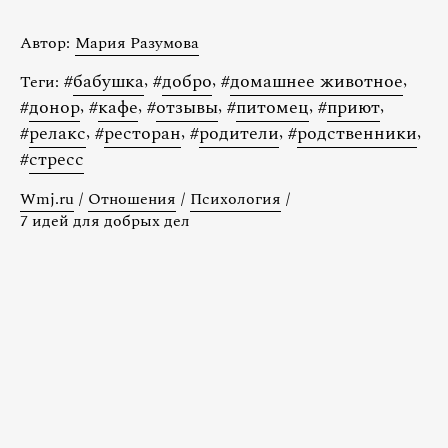
Автор:
Мария Разумова
#
бабушка
,
#
добро
,
#
домашнее животное
,
Теги:
#
донор
,
#
кафе
,
#
отзывы
,
#
питомец
,
#
приют
,
#
релакс
,
#
ресторан
,
#
родители
,
#
родственники
,
#
стресс
Wmj.ru
/
Отношения
/
Психология
/
7 идей для добрых дел