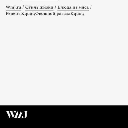
Wmj.ru
/
Стиль жизни
/
Блюда из мяса
/
Рецепт &quot;Овощной развал&quot;