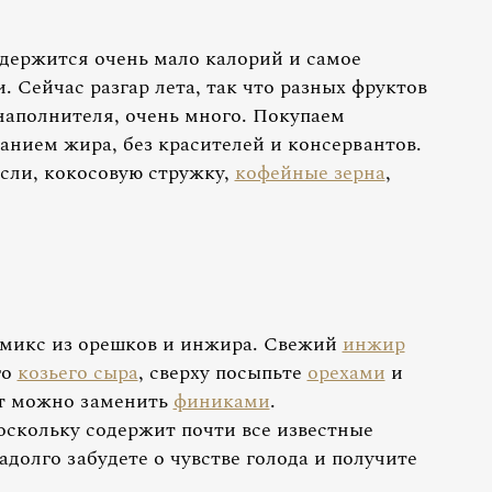
содержится очень мало калорий и самое
. Сейчас разгар лета, так что разных фруктов
 наполнителя, очень много. Покупаем
нием жира, без красителей и консервантов.
сли, кокосовую стружку,
кофейные зерна
,
микс из орешков и инжира. Свежий
инжир
го
козьего сыра
, сверху посыпьте
орехами
и
нт можно заменить
финиками
.
оскольку содержит почти все известные
адолго забудете о чувстве голода и получите