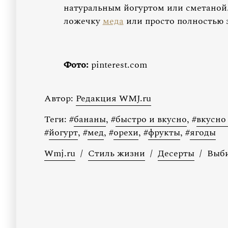
натуральным йогуртом или сметаной
ложечку
меда
или просто полностью з
Фото:
pinterest.com
Автор:
Редакция WMJ.ru
Теги:
#
бананы
,
#
быстро и вкусно
,
#
вкусно
#
йогурт
,
#
мед
,
#
орехи
,
#
фрукты
,
#
ягоды
Wmj.ru
/
Стиль жизни
/
Десерты
/
Выби