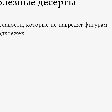
лезные десерты
сладости, которые не навредят фигурам
адкоежек.