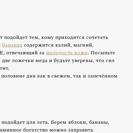
т подойдет тем, кому приходится сочетать
В
бананах
содержится калий, магний,
 Е, отвечающий за
молодость кожи
. Посыпьте
й две ложечки меда и будьте уверены, что сил
тит.
 половине дня как в свежем, так и запечённом
подойдет для лета. Берем яблоки, бананы,
итаминное богатство можно заправить