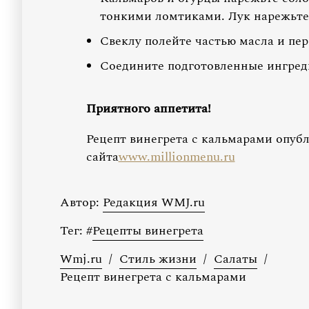
тонкими ломтиками. Лук нарежьте
Свеклу полейте частью масла и пе
Соедините подготовленные ингреди
Приятного аппетита!
Рецепт винегрета с кальмарами опуб
сайта
www.millionmenu.ru
Автор:
Редакция WMJ.ru
Тег:
#
Рецепты винегрета
Wmj.ru
/
Стиль жизни
/
Салаты
/
Рецепт винегрета с кальмарами