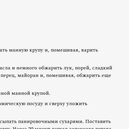
ать манную крупу и, помешивая, варить
масла и немного обжарить лук, порей, сладкий
 перец, майоран и, помешивая, обжарить еще
нной манной крупой.
амическую посуду и сверху уложить
сыпать панировочными сухарями. Поставить
овку. Через 20 минут легкая запеканка готова.