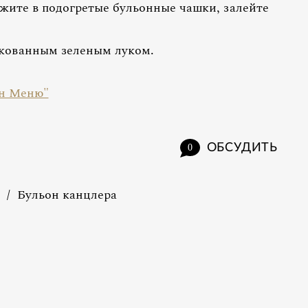
жите в подогретые бульонные чашки, залейте
кованным зеленым луком.
он Меню"
ОБСУДИТЬ
0
/
Бульон канцлера