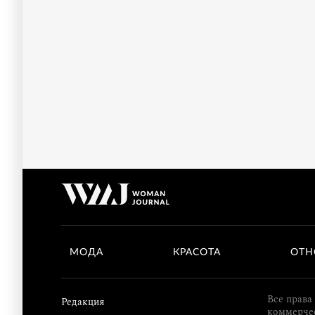
МОДА
КРАСОТА
ОТН
Все права
Редакция
коммерчес