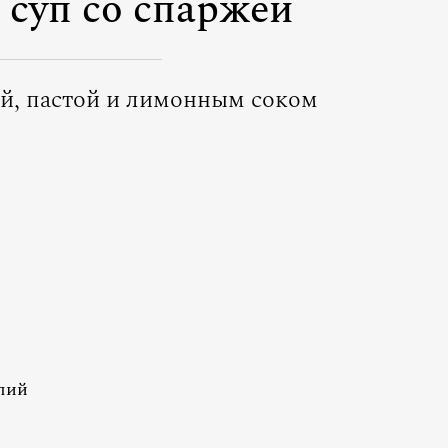
 суп со спаржей
ей, пастой и лимонным соком
лий