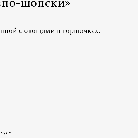
«по-шопски»
енной с овощами в горшочках.
кусу