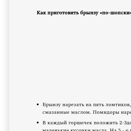
Как приготовить брынзу «по-шопски»
Брынзу нарезать на пять ломтиков
смазанные маслом. Помидоры нарез
В каждый горшочек положить 2-3до
маленькие кусочки масла. На 5 - 6