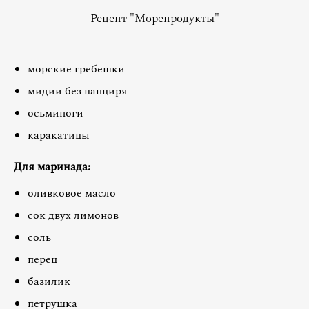
Рецепт "Морепродукты"
морские гребешки
мидии без панциря
осьминоги
каракатицы
Для маринада:
оливковое масло
сок двух лимонов
соль
перец
базилик
петрушка