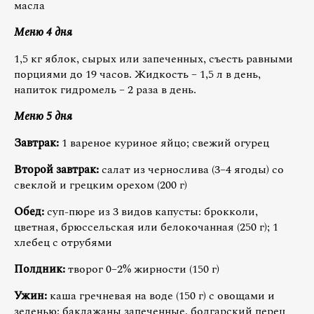
масла
Меню 4 дня
1,5 кг яблок, сырых или запеченных, съесть равными
порциями до 19 часов. Жидкость – 1,5 л в день,
напиток гидромель – 2 раза в день.
Меню 5 дня
Завтрак:
1 вареное куриное яйцо; свежий огурец
Второй завтрак:
салат из чернослива (3–4 ягоды) со
свеклой и грецким орехом (200 г)
Обед:
суп-пюре из 3 видов капусты: брокколи,
цветная, брюссельская или белокочанная (250 г); 1
хлебец с отрубями
Полдник:
творог 0–2% жирности (150 г)
Ужин:
каша гречневая на воде (150 г) с овощами и
зеленью: баклажаны запеченные, болгарский перец