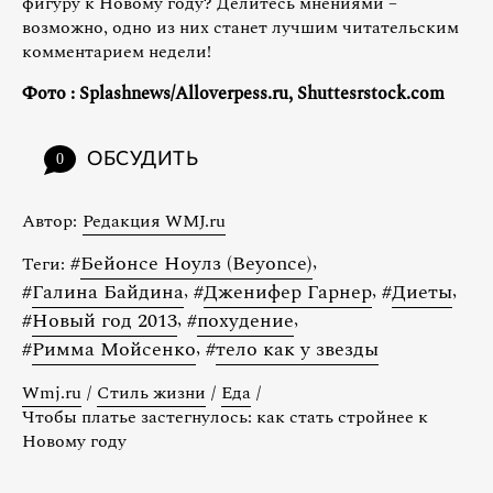
фигуру к Новому году? Делитесь мнениями –
возможно, одно из них станет лучшим читательским
комментарием недели!
Фото
: Splashnews/Alloverpess.ru, Shuttesrstock.com
ОБСУДИТЬ
0
Автор:
Редакция WMJ.ru
#
Бейонсе Ноулз (Beyonce)
,
Теги:
#
Галина Байдина
,
#
Дженифер Гарнер
,
#
Диеты
,
#
Новый год 2013
,
#
похудение
,
#
Римма Мойсенко
,
#
тело как у звезды
Wmj.ru
/
Стиль жизни
/
Еда
/
Чтобы платье застегнулось: как стать стройнее к
Новому году