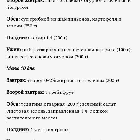
Второй завтрак:
салат из свежих огурцов с зеленью и
йогуртом
Обед:
суп грибной из шампиньонов, картофеля и
зелени (250 г)
Полдник:
кефир 1% (250 г)
Ужин:
рыба отварная или запеченная на гриле (100 г);
винегрет со свежим огурцом (200 г)
Меню 10 дня
Завтрак:
творог 0–2% жирности с зеленью (200 г)
Второй завтрак:
1 грейпфрут
Обед:
телятина отварная (200 г); зеленый салат
(листовая зелень, заправленная 1 ч. ложкой
растительного масла)
Полдник:
1 жесткая груша