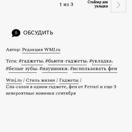
Стайлер для
1
из
3
укладки
ОБСУДИТЬ
0
Автор:
Редакция WMJ.ru
#
гаджеты
,
#
бьюти-гаджеты
,
#
укладка
,
Теги:
#
белые зубы
,
#
наушники
,
#
использовать фен
Wmj.ru
/
Стиль жизни
/
Гаджеты
/
Спа-салон в одном гаджете, фен от Ferrari и еще 3
невероятные новинки сентября