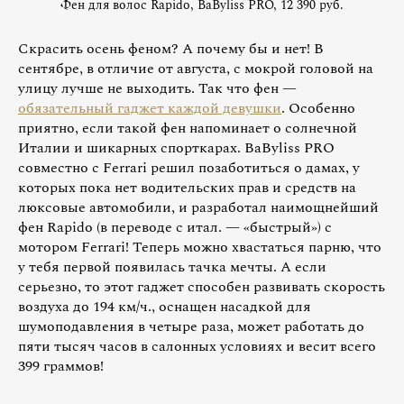
Фен для волос Rapido, BaByliss PRO, 12 390 руб.
Скрасить осень феном? А почему бы и нет! В
сентябре, в отличие от августа, с мокрой головой на
улицу лучше не выходить. Так что фен —
обязательный гаджет каждой девушки
. Особенно
приятно, если такой фен напоминает о солнечной
Италии и шикарных спорткарах. BaByliss PRO
совместно с Ferrari решил позаботиться о дамах, у
которых пока нет водительских прав и средств на
люксовые автомобили, и разработал наимощнейший
фен Rapido (в переводе с итал. — «быстрый») с
мотором Ferrari! Теперь можно хвастаться парню, что
у тебя первой появилась тачка мечты. А если
серьезно, то этот гаджет способен развивать скорость
воздуха до 194 км/ч., оснащен насадкой для
шумоподавления в четыре раза, может работать до
пяти тысяч часов в салонных условиях и весит всего
399 граммов!