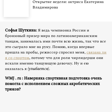
Открытие недели: актриса Екатерина
Владимирова
Софья Шуткина:
Я ведь чемпионка России и
бронзовый призер мира по латиноамериканским
танцам, занималась ими почти всю жизнь, так что все
это сыграло мне на руку. Помню, когда впервые
пришла на пробы, режиссер спросил меня,
связана ли
я со спортом
, потому что для роли чирлидерши они
искали именно танцующую девочку. Ну и ею
оказалась я
(улыбается)
.
WMJ
.
ru
: Наверняка спортивная подготовка очень
помогла с исполнением сложных акробатических
трюков?