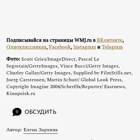
Подписывайся на страницы WMJ.ru в
ВКонтакте
,
Одноклассниках
,
Facebook
,
Instagram
и
Telegram
Фото:
Scott Gries/ImageDirect, Pascal Le
Segretain/GettyImages, Vince Bucci/Getty Images,
Charley Gallay/Getty Images, Supplied by FilmStills.net,
Joerg Carstensen, Martin Schutt/ Global Look Press,
Copyright Imagine 2004/Scherf/fa/Reporter/ Eastnews,
Kinopoisk.ru
ОБСУДИТЬ
0
Автор:
Елена Зархина