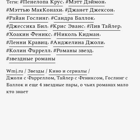
#
Пенелопа Крус
,
#
Мэтт Дэймон
,
Теги:
#
Мэттью МакКонахи
,
#
Джанет Джексон
,
#
Райан Гослинг
,
#
Сандра Баллок
,
#
Джессика Бил
,
#
Крис Эванс
,
#
Лив Тайлер
,
#
Хоакин Феникс
,
#
Николь Кидман
,
#
Ленни Кравиц
,
#
Анджелина Джоли
,
#
Колин Фаррелл
,
#
Романы звезд
,
#
звездные романы
Wmj.ru
/
Звезды
/
Кино и сериалы
/
Джоли с Фарреллом, Тайлер с Фениксом, Гослинг с
Баллок и еще 4 звездные пары, о чьих романах мало
кто знает