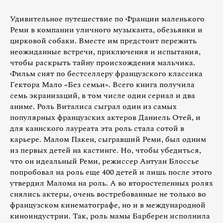
Удивительное путешествие по Франции маленького
Реми в компании уличного музыканта, обезьянки и
цирковой собаки. Вместе им предстоит пережить
неожиданные встречи, приключения и испытания,
чтобы раскрыть тайну происхождения мальчика.
Фильм снят по бестселлеру французского классика
Гектора Мало «Без семьи». Всего книга получила
семь экранизаций, в том числе один сериал и два
аниме. Роль Виталиса сыграл один из самых
популярных французских актеров Даниель Отей, и
для каннского лауреата эта роль стала сотой в
карьере. Малом Пакен, сыгравший Реми, был одним
из первых детей на кастинге. Но, чтобы убедиться,
что он идеальный Реми, режиссер Антуан Блоссье
попробовал на роль еще 400 детей и лишь после этого
утвердил Малома на роль. А во второстепенных ролях
снялись актеры, очень востребованные не только во
французском кинематографе, но и в международной
киноиндустрии. Так, роль мамы Барберен исполнила