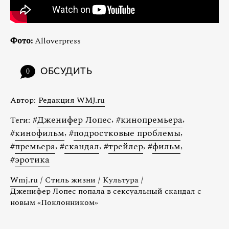
Фото:
Alloverpress
ОБСУДИТЬ
0
Автор:
Редакция WMJ.ru
#
Дженифер Лопес
,
#
кинопремьера
,
Теги:
#
кинофильм
,
#
подростковые проблемы
,
#
премьера
,
#
скандал
,
#
трейлер
,
#
фильм
,
#
эротика
Wmj.ru
/
Стиль жизни
/
Культура
/
Дженифер Лопес попала в сексуальный скандал с
новым «Поклонником»