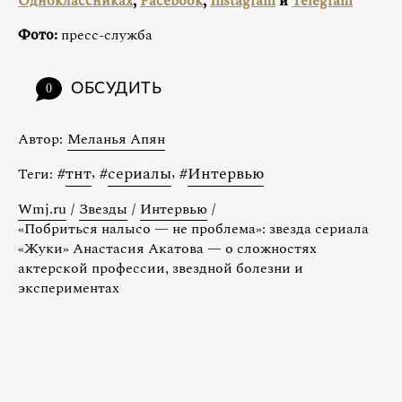
Одноклассниках
,
Facebook
,
Instagram
и
Telegram
Фото:
пресс-служба
ОБСУДИТЬ
0
Автор:
Меланья Апян
#
тнт
,
#
сериалы
,
#
Интервью
Теги:
Wmj.ru
/
Звезды
/
Интервью
/
«Побриться налысо — не проблема»: звезда сериала
«Жуки» Анастасия Акатова — о сложностях
актерской профессии, звездной болезни и
экспериментах