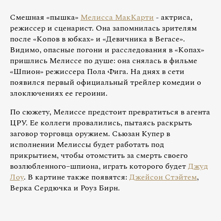
Смешная «пышка»
Мелисса МакКарти
- актриса,
режиссер и сценарист. Она запомнилась зрителям
после «Копов в юбках» и «Девичника в Вегасе».
Видимо, опасные погони и расследования в «Копах»
пришлись Мелиссе по душе: она снялась в фильме
«Шпион» режиссера Пола Фига. На днях в сети
появился первый официальный трейлер комедии о
злоключениях ее героини.
По сюжету, Мелиссе предстоит превратиться в агента
ЦРУ. Ее коллеги провалились, пытаясь раскрыть
заговор торговца оружием. Сьюзан Купер в
исполнении Мелиссы будет работать под
прикрытием, чтобы отомстить за смерть своего
возлюбленного–шпиона, играть которого будет
Джуд
Лоу
. В картине также появятся:
Джейсон Стэйтем
,
Верка Сердючка и Роуз Бирн.