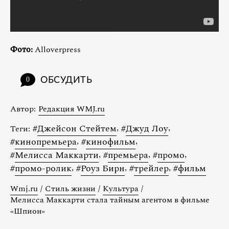
Фото:
Alloverpress
ОБСУДИТЬ
0
Автор:
Редакция WMJ.ru
#
Джейсон Стейтем
,
#
Джуд Лоу
,
Теги:
#
кинопремьера
,
#
кинофильм
,
#
Мелисса Маккарти
,
#
премьера
,
#
промо
,
#
промо-ролик
,
#
Роуз Бирн
,
#
трейлер
,
#
фильм
Wmj.ru
/
Стиль жизни
/
Культура
/
Мелисса Маккарти стала тайным агентом в фильме
«Шпион»