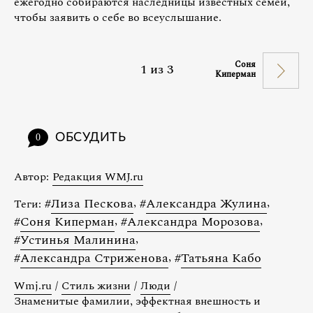
ежегодно собираются наследницы известных семей,
чтобы заявить о себе во всеуслышание.
Соня
1
из
3
Киперман
ОБСУДИТЬ
0
Автор:
Редакция WMJ.ru
#
Лиза Пескова
,
#
Александра Жулина
,
Теги:
#
Соня Киперман
,
#
Александра Морозова
,
#
Устинья Малинина
,
#
Александра Стриженова
,
#
Татьяна Кабо
Wmj.ru
/
Стиль жизни
/
Люди
/
Знаменитые фамилии, эффектная внешность и