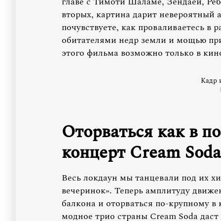
главе с Тимоти Шаламе, Зендаей, Ре
вторых, картина дарит невероятный 
почувствуете, как проваливаетесь в 
обитателями недр земли и мощью при
этого фильма возможно только в ки
Кадр 
Оторваться как в п
концерт Cream Soda
Весь локдаун мы танцевали под их х
вечеринок». Теперь амплитуду движ
балкона и оторваться по-крупному в к
модное трио страны Cream Soda даст