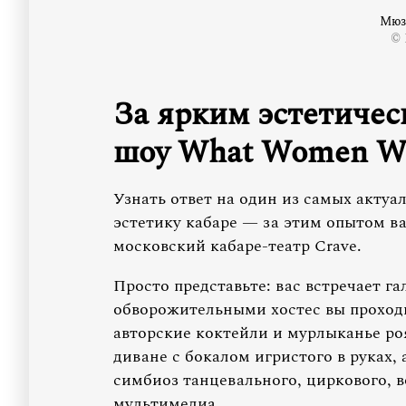
Мюз
© 
За ярким эстетиче
шоу What Women W
Узнать ответ на один из самых актуа
эстетику кабаре — за этим опытом в
московский кабаре-театр Crave.
Просто представьте: вас встречает г
обворожительными хостес вы проходи
авторские коктейли и мурлыканье ро
диване с бокалом игристого в руках, 
симбиоз танцевального, циркового, в
мультимедиа.