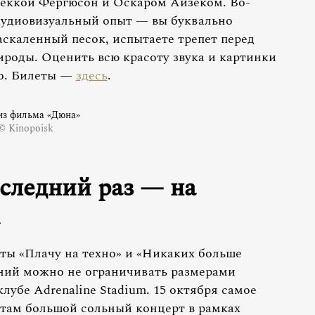
беккой Фергюсон и Оскаром Айзеком. Во-
аудиовизуальный опыт — вы буквально
раскаленный песок, испытаете трепет перед
роды. Оценить всю красоту звука и картинки
но. Билеты —
здесь
.
из фильма «Дюна»
© Kinopoisk
оследний раз — на
иты «Плачу на техно» и «Никаких больше
ений можно не ограничивать размерами
лубе Adrenaline Stadium. 15 октября самое
 там большой сольный концерт в рамках