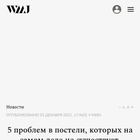
Новости
a
A
ОПУБЛИКОВАНО
01 ДЕКАБРЯ 2021, 17:46
4
МИН.
5 проблем в постели, которых на