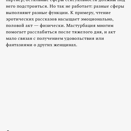
него подстроиться. Но так не работает: разные сферы
выполняют разные функции. К примеру, чтение
эротических рассказов насыщает эмоционально,
половой акт — физически. Мастурбация многим
помогает расслабиться после тяжелого дня, и акт
мало связан с получением удовольствия или
фантазиями о других женщинах.