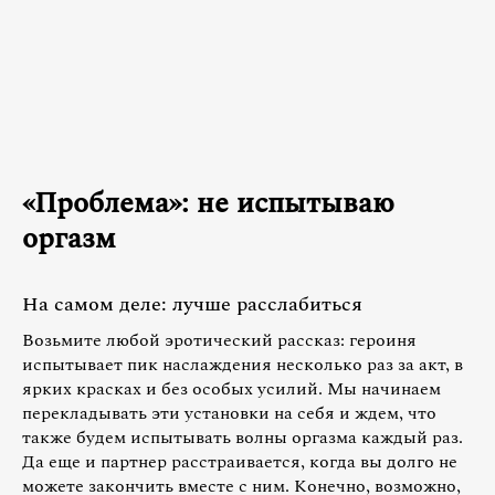
«Проблема»: не испытываю
оргазм
На самом деле: лучше расслабиться
Возьмите любой эротический рассказ: героиня
испытывает пик наслаждения несколько раз за акт, в
ярких красках и без особых усилий. Мы начинаем
перекладывать эти установки на себя и ждем, что
также будем испытывать волны оргазма каждый раз.
Да еще и партнер расстраивается, когда вы долго не
можете закончить вместе с ним. Конечно, возможно,