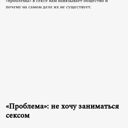
«проблемы» в сексе нам навязывает общество и
почему на самом деле их не существует.
«Проблема»: не хочу заниматься
сексом