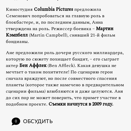
Киностудия
Columbia Pictures
предложила
Семенович попробоваться на главную роль в
блокбастере, и, по последним данным, Анна
утверждена на роль. Режиссер боевика –
Мартин
Кэмпбелл
(Martin Campbell), снявший 21-й фильм
бондианы.
Ане предложили роль дочери русского миллиардера,
которую по сюжету похищает бандит, – его сыграет
актер
Бен Аффлек
(Ben Affleck). Какая девушка не
мечтает о таком похитителе! По сценарию герои
сначала враждуют, но после совместного спасения
планеты (которое также намечено в предварительном
сценарии фильма) влюбляются и даже целуются. Аня
до сих пор не может поверить, что примет участие в
подобном проекте.
Съемки начнутся в 2009 году.
ОБСУДИТЬ
0