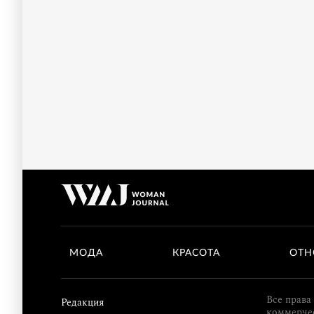
МОДА
КРАСОТА
ОТН
Все права
Редакция
коммерчес