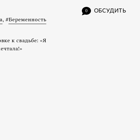
ОБСУДИТЬ
0
а
,
#
Беременность
ке к свадьбе: «Я
ечтала!»