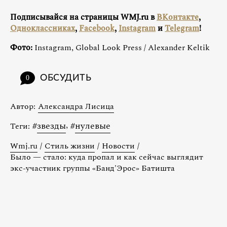
Подписывайся на страницы WMJ.ru в
ВКонтакте
,
Одноклассниках
,
Facebook
,
Instagram
и
Telegram
!
Фото:
Instagram, Global Look Press / Alexander Keltik
ОБСУДИТЬ
0
Автор:
Александра Лисица
#
звезды
,
#
нулевые
Теги:
Wmj.ru
/
Стиль жизни
/
Новости
/
Было — стало: куда пропал и как сейчас выглядит
экс-участник группы «Банд'Эрос» Батишта