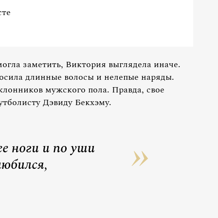
сте
 могла заметить, Виктория выглядела иначе.
носила длинные волосы и нелепые наряды.
клонников мужского пола. Правда, свое
утболисту Дэвиду Бекхэму.
ее ноги и по уши
любился,