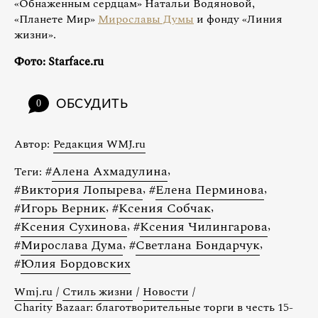
«Обнаженным сердцам» Натальи Водяновой,
«Планете Мир»
Мирославы Думы
и фонду «Линия
жизни».
Фото: Starface.ru
ОБСУДИТЬ
0
Автор:
Редакция WMJ.ru
#
Алена Ахмадулина
,
Теги:
#
Виктория Лопырева
,
#
Елена Перминова
,
#
Игорь Верник
,
#
Ксения Собчак
,
#
Ксения Сухинова
,
#
Ксения Чилингарова
,
#
Мирослава Дума
,
#
Светлана Бондарчук
,
#
Юлия Бордовских
Wmj.ru
/
Стиль жизни
/
Новости
/
Charity Bazaar: благотворительные торги в честь 15-