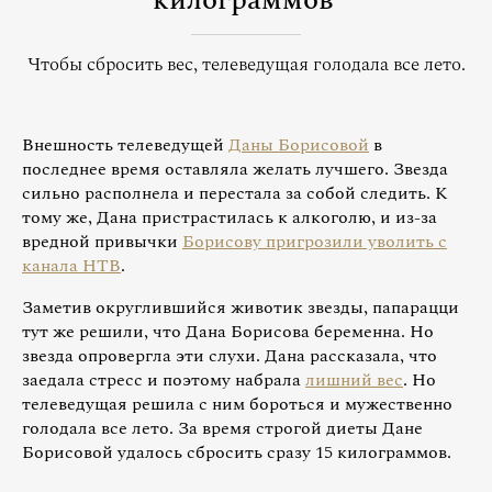
килограммов
Чтобы сбросить вес, телеведущая голодала все лето.
Внешность телеведущей
Даны Борисовой
в
последнее время оставляла желать лучшего. Звезда
сильно располнела и перестала за собой следить. К
тому же, Дана пристрастилась к алкоголю, и из-за
вредной привычки
Борисову пригрозили уволить с
канала НТВ
.
Заметив округлившийся животик звезды, папарацци
тут же решили, что Дана Борисова беременна. Но
звезда опровергла эти слухи. Дана рассказала, что
заедала стресс и поэтому набрала
лишний вес
. Но
телеведущая решила с ним бороться и мужественно
голодала все лето. За время строгой диеты Дане
Борисовой удалось сбросить сразу 15 килограммов.