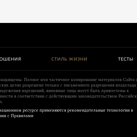
ОШЕНИЯ
СТИЛЬ ЖИЗНИ
ТЕСТЫ
 защищены. Полное или частичное копирование материалов Сайта 
ких целях разрешено только с письменного разрешения владельца 
наружения нарушений, виновные лица могут быть привлечены к
нности в соответствии с действующим законодательством Российс
и.
ационном ресурсе применяются рекомендательные технологии в
вии с Правилами