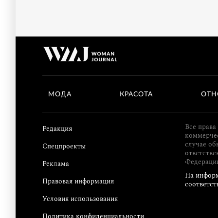
МОДА
КРАСОТА
ОТН
Все права
Редакция
коммерчес
случае об
Спецпроекты
ответстве
Федераци
Реклама
На информ
Правовая информация
соответст
Условия использования
Политика конфиденциальности