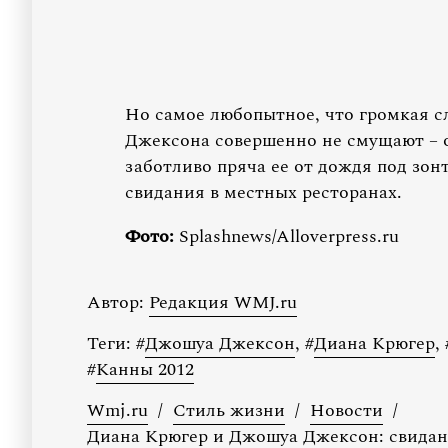
Но самое любопытное, что громкая с
Джексона совершенно не смущают – 
заботливо пряча ее от дождя под зон
свидания в местных ресторанах.
Фото:
Splashnews/Alloverpress.ru
Автор:
Редакция WMJ.ru
Теги:
#
Джошуа Джексон
,
#
Диана Крюгер
,
#
Канны 2012
Wmj.ru
/
Стиль жизни
/
Новости
/
Диана Крюгер и Джошуа Джексон: свидан