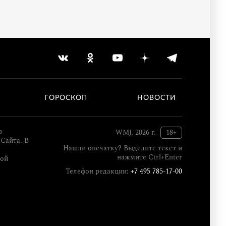
ГОРОСКОП
НОВОСТИ
в
WMJ, 2026 г.
18+
Сайта. В
Нашли опечатку? Выделите текст и
нажмите Ctrl+Enter
кой
Телефон редакции:
+7 495 785-17-00