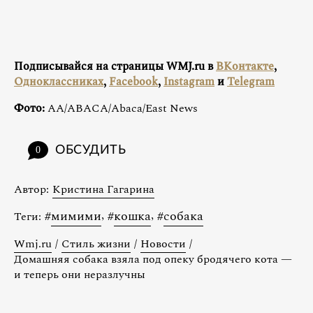
Подписывайся на страницы WMJ.ru в
ВКонтакте
,
Одноклассниках
,
Facebook
,
Instagram
и
Telegram
Фото:
AA/ABACA/Abaca/East News
ОБСУДИТЬ
0
Автор:
Кристина Гагарина
#
мимими
,
#
кошка
,
#
собака
Теги:
Wmj.ru
/
Стиль жизни
/
Новости
/
Домашняя собака взяла под опеку бродячего кота —
и теперь они неразлучны