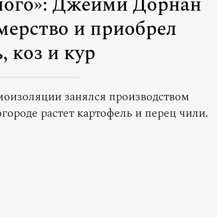
еного»: Джейми Дорнан
мерство и приобрел
, коз и кур
амоизоляции занялся производством
огороде растет картофель и перец чили.