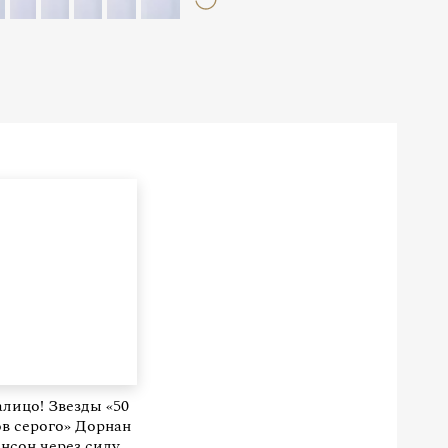
алицо! Звезды «50
в серого» Дорнан
нсон через силу