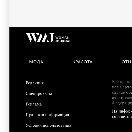
МОДА
КРАСОТА
ОТН
Все права
Редакция
коммерчес
случае об
Спецпроекты
ответстве
Федераци
Реклама
На информ
Правовая информация
соответст
Условия использования