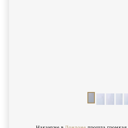
Накануне в
Лондоне
прошла громкая 