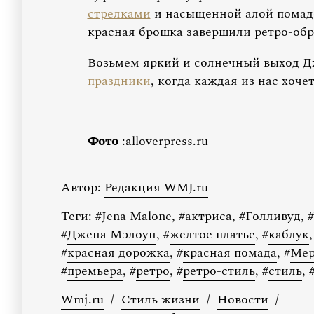
стрелками
и насыщенной алой помад
красная брошка завершили ретро-об
Возьмем яркий и солнечный выход Дж
праздники
, когда каждая из нас хоче
Фото
:alloverpress.ru
Автор:
Редакция WMJ.ru
Теги:
#
Jena Malone
,
#
актриса
,
#
Голливуд
,
#
#
Джена Мэлоун
,
#
желтое платье
,
#
каблук
,
#
красная дорожка
,
#
красная помада
,
#
Мер
#
премьера
,
#
ретро
,
#
ретро-стиль
,
#
стиль
,
Wmj.ru
/
Стиль жизни
/
Новости
/