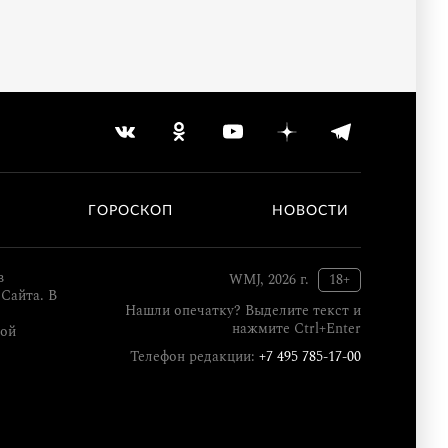
ГОРОСКОП
НОВОСТИ
в
WMJ, 2026 г.
18+
Сайта. В
Нашли опечатку? Выделите текст и
нажмите Ctrl+Enter
кой
Телефон редакции:
+7 495 785-17-00