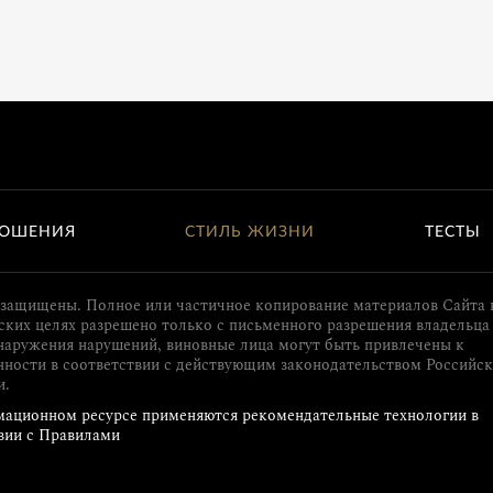
ОШЕНИЯ
СТИЛЬ ЖИЗНИ
ТЕСТЫ
 защищены. Полное или частичное копирование материалов Сайта 
ких целях разрешено только с письменного разрешения владельца 
наружения нарушений, виновные лица могут быть привлечены к
нности в соответствии с действующим законодательством Российс
и.
ационном ресурсе применяются рекомендательные технологии в
вии с Правилами