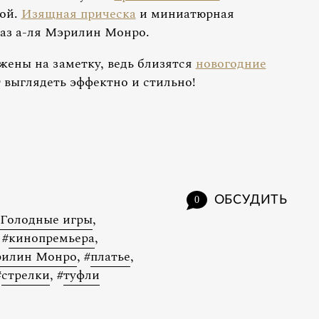
ой.
Изящная прическа
и миниатюрная
раз а-ля Мэрилин Монро.
ены на заметку, ведь близятся
новогодние
т выглядеть эффектно и стильно!
ОБСУДИТЬ
0
Голодные игры
,
#
кинопремьера
,
илин Монро
,
#
платье
,
#
стрелки
,
#
туфли