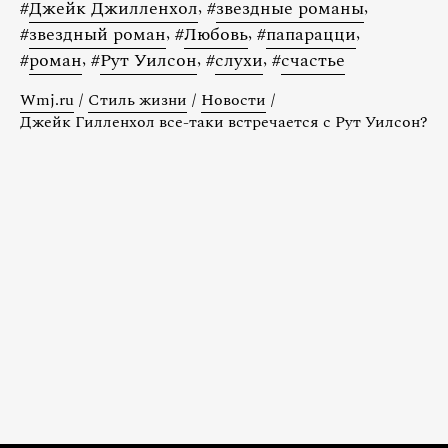
#
Джейк Джилленхол
,
#
звездные романы
,
#
звездный роман
,
#
Любовь
,
#
папарацци
,
#
роман
,
#
Рут Уилсон
,
#
слухи
,
#
счастье
Wmj.ru
/
Стиль жизни
/
Новости
/
Джейк Гилленхол все-таки встречается с Рут Уилсон?