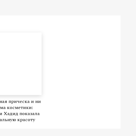
ая прическа и ни
ма косметики:
 Хадид показала
альную красоту