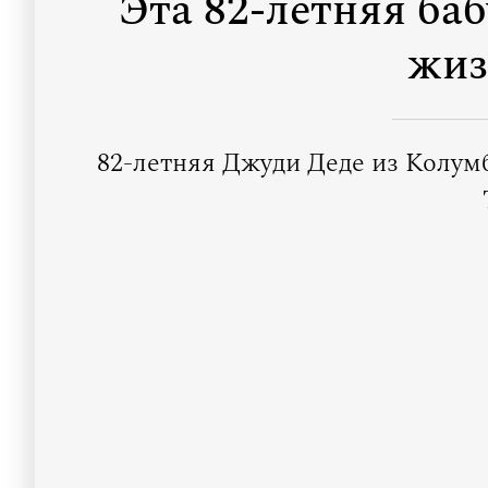
Эта 82-летняя баб
жиз
82-летняя Джуди Деде из Колум