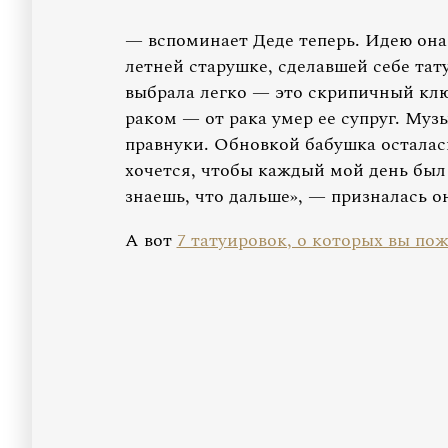
— вспоминает Деде теперь. Идею она 
летней старушке, сделавшей себе тат
выбрала легко — это скрипичный клю
раком — от рака умер ее супруг. Муз
правнуки. Обновкой бабушка осталас
хочется, чтобы каждый мой день был
знаешь, что дальше», — призналась о
А вот
7 татуировок, о которых вы по