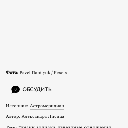
Фото:
Pavel Danilyuk / Pexels
ОБСУДИТЬ
0
Источник:
Астромеридиан
Автор:
Александра Лисица
#
знаки зодиака
,
#
звездные отношения
,
Теги: