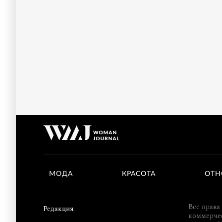
МОДА
КРАСОТА
ОТН
Все права
Редакция
коммерчес