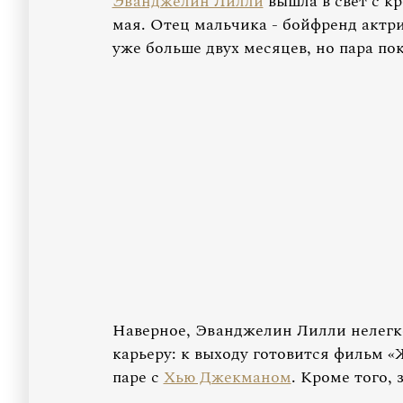
Эванджелин Лилли
вышла в свет с к
мая. Отец мальчика - бойфренд акт
уже больше двух месяцев, но пара по
Наверное, Эванджелин Лилли нелегко
карьеру: к выходу готовится фильм «
паре с
Хью Джекманом
. Кроме того, 