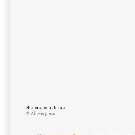
Эванджелин Лилли
© Аlloverpress