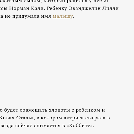
рохотным сыном, который родился у нее 21
рисы Норман Кали. Ребенку Эванджелин Лилли
ка не придумала имя
малышу
.
 будет совмещать хлопоты с ребенком и
Живая Сталь», в котором актриса сыграла в
звезда сейчас снимается в «Хоббите».